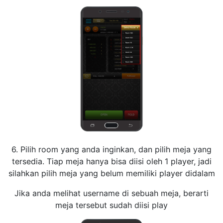
6. Pilih room yang anda inginkan, dan pilih meja yang
tersedia. Tiap meja hanya bisa diisi oleh 1 player, jadi
silahkan pilih meja yang belum memiliki player didalam
Jika anda melihat username di sebuah meja, berarti
meja tersebut sudah diisi play