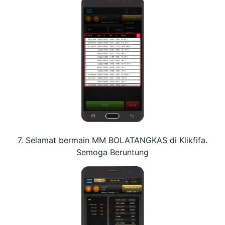
7. Selamat bermain MM BOLATANGKAS di Klikfifa.
Semoga Beruntung