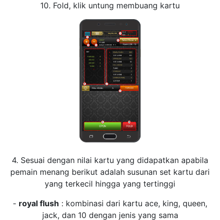
10. Fold, klik untung membuang kartu
4. Sesuai dengan nilai kartu yang didapatkan apabila
pemain menang berikut adalah susunan set kartu dari
yang terkecil hingga yang tertinggi
-
royal flush
: kombinasi dari kartu ace, king, queen,
jack, dan 10 dengan jenis yang sama