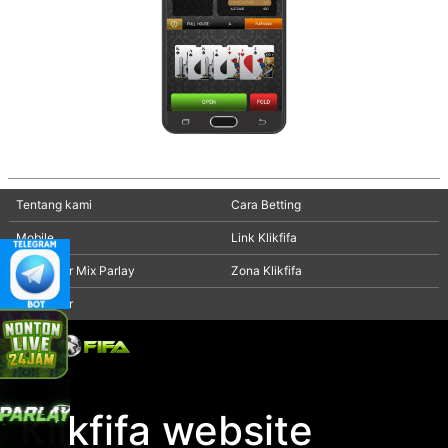
Tentang kami
Cara Betting
Mobile
Link Klikfifa
Kalkulator Mix Parlay
Zona Klikfifa
Anti Blokir
Klikfifa website