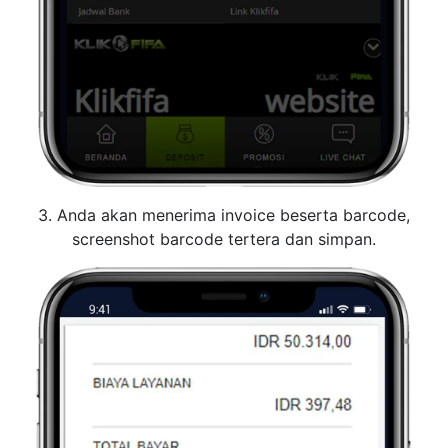
3. Anda akan menerima invoice beserta barcode,
screenshot barcode tertera dan simpan.