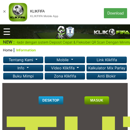
×
KLIKFIFA
Download
KLIKFIFA Mobile App
☰
NEW :
 Hadir dengan sistem Deposit Cepat & Fleksibel QR Scan Dengan Minimal Depo
DAFTAR
MASUK
Home
Information
Tentang Kami
Mobile
Link Klikfifa
Beranda
Info
Video Klikfifa
Kalkulator Mix Parlay
Buku Mimpi
Zona Klikfifa
Anti Blokir
Deposit
Games
ROMO
DESKTOP
MASUK
Sportbook
ROMO
E-Sport