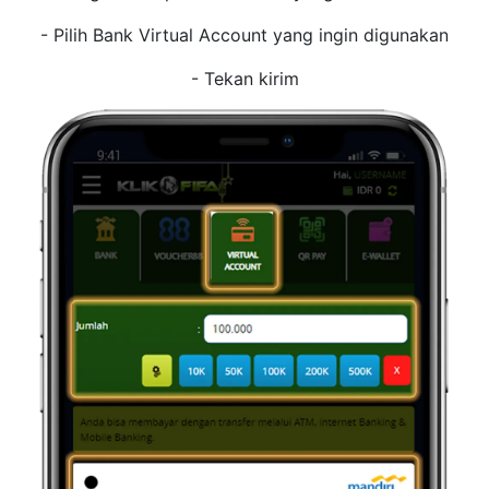
- Pilih Bank Virtual Account yang ingin digunakan
- Tekan kirim