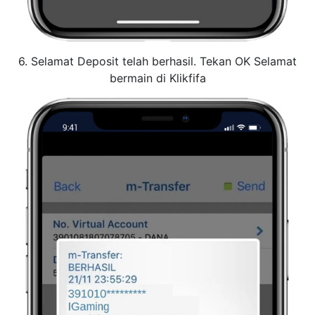
6. Selamat Deposit telah berhasil. Tekan OK Selamat
bermain di Klikfifa