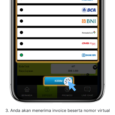
3. Anda akan menerima invoice beserta nomor virtual